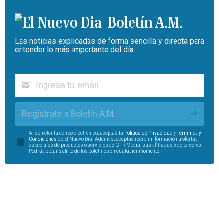
Boletín A.M.
Las noticias explicadas de forma sencilla y directa para
entender lo más importante del día.
Regístrate a Boletín A.M.
Al someter tu correo electrónico, aceptas la
Política de Privacidad
y
Términos y
Condiciones
de El Nuevo Día. Además, aceptas recibir información u ofertas
especiales de productos o servicios de GFR Media, sus afiliadas o de terceros.
Podrás optar salirte de los boletines en cualquier momento.