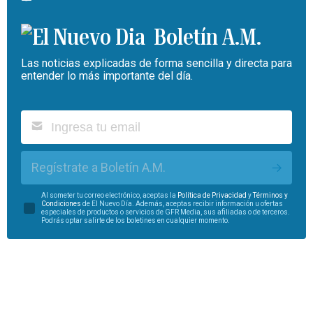
Boletín A.M.
Las noticias explicadas de forma sencilla y directa para
entender lo más importante del día.
Regístrate a Boletín A.M.
Al someter tu correo electrónico, aceptas la
Política de Privacidad
y
Términos y
Condiciones
de El Nuevo Día. Además, aceptas recibir información u ofertas
especiales de productos o servicios de GFR Media, sus afiliadas o de terceros.
Podrás optar salirte de los boletines en cualquier momento.