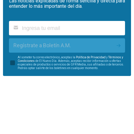
Las noticias explicadas de forma sencilla y directa para
entender lo más importante del día.
Regístrate a Boletín A.M.
Al someter tu correo electrónico, aceptas la
Política de Privacidad
y
Términos y
Condiciones
de El Nuevo Día. Además, aceptas recibir información u ofertas
especiales de productos o servicios de GFR Media, sus afiliadas o de terceros.
Podrás optar salirte de los boletines en cualquier momento.