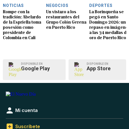
NOTICIAS
NEGOCIOS
DEPORTES
Rompe con la
Un vistazo a los
La Borinqueña se
tradición: Abelardo
restaurantes del
pegó en Santo
de la Espriella toma
Grupo Colón Gerena
Domingo 2026: un
posesión como
en Puerto Rico
repaso en imágene
presidente de
a las 34 medallas de
Colombia en Cali
oro de Puerto Rico
DISPONIBLE EN
DISPONIBLE EN
Google Play
App Store
Mi cuenta
Suscríbete