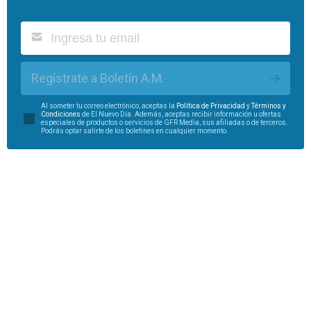
Regístrate a Boletín A.M.
Al someter tu correo electrónico, aceptas la
Política de Privacidad
y
Términos y
Condiciones
de El Nuevo Día. Además, aceptas recibir información u ofertas
especiales de productos o servicios de GFR Media, sus afiliadas o de terceros.
Podrás optar salirte de los boletines en cualquier momento.