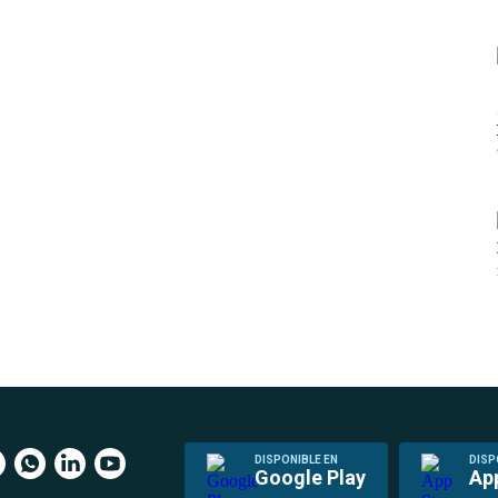
DISPONIBLE EN
DISP
Google Play
Ap