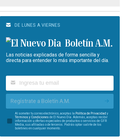
DE LUNES A VIERNES
Boletín A.M.
Las noticias explicadas de forma sencilla y
directa para entender lo más importante del día.
Regístrate a Boletín A.M.
Al someter tu correo electrónico, aceptas la
Política de Privacidad
y
Términos y Condiciones
de El Nuevo Día. Además, aceptas recibir
información u ofertas especiales de productos o servicios de GFR
Media, sus afiliadas o de terceros. Podrás optar salirte de los
boletines en cualquier momento.