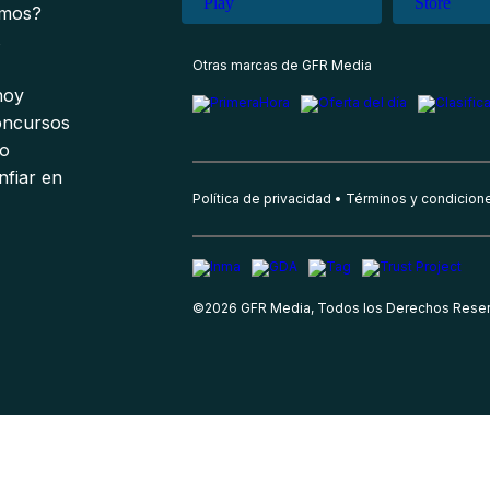
omos?
s
Otras marcas de GFR Media
 hoy
oncursos
io
nfiar en
Política de privacidad
Términos y condicion
©
2026
GFR Media, Todos los Derechos Rese