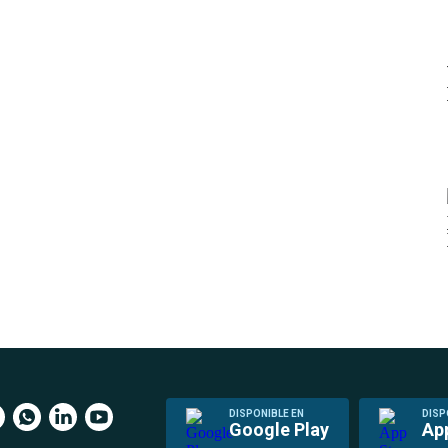
DISPONIBLE EN
DISP
Google Play
Ap