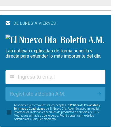
DE LUNES A VIERNES
Boletín A.M.
Las noticias explicadas de forma sencilla y
directa para entender lo más importante del día.
Regístrate a Boletín A.M.
Al someter tu correo electrónico, aceptas la
Política de Privacidad
y
Términos y Condiciones
de El Nuevo Día. Además, aceptas recibir
información u ofertas especiales de productos o servicios de GFR
Media, sus afiliadas o de terceros. Podrás optar salirte de los
boletines en cualquier momento.