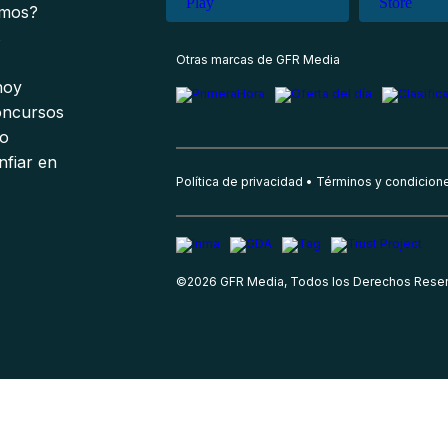
omos?
s
Otras marcas de GFR Media
 hoy
oncursos
io
nfiar en
Política de privacidad
Términos y condicion
©
2026
GFR Media, Todos los Derechos Rese