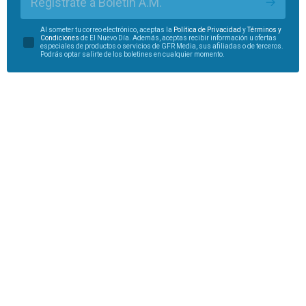
Regístrate a Boletín A.M.
Al someter tu correo electrónico, aceptas la
Política de Privacidad
y
Términos y
Condiciones
de El Nuevo Día. Además, aceptas recibir información u ofertas
especiales de productos o servicios de GFR Media, sus afiliadas o de terceros.
Podrás optar salirte de los boletines en cualquier momento.