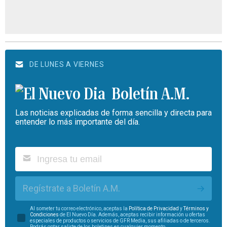
DE LUNES A VIERNES
Boletín A.M.
Las noticias explicadas de forma sencilla y directa para
entender lo más importante del día.
Regístrate a Boletín A.M.
Al someter tu correo electrónico, aceptas la
Política de Privacidad
y
Términos y
Condiciones
de El Nuevo Día. Además, aceptas recibir información u ofertas
especiales de productos o servicios de GFR Media, sus afiliadas o de terceros.
Podrás optar salirte de los boletines en cualquier momento.