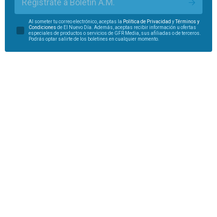
Regístrate a Boletín A.M.
Al someter tu correo electrónico, aceptas la
Política de Privacidad
y
Términos y
Condiciones
de El Nuevo Día. Además, aceptas recibir información u ofertas
especiales de productos o servicios de GFR Media, sus afiliadas o de terceros.
Podrás optar salirte de los boletines en cualquier momento.