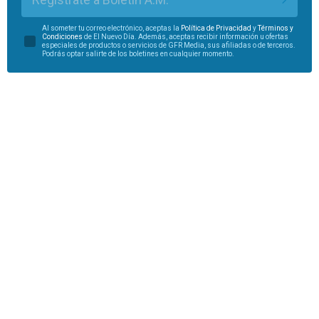
Al someter tu correo electrónico, aceptas la
Política de Privacidad
y
Términos y
Condiciones
de El Nuevo Día. Además, aceptas recibir información u ofertas
especiales de productos o servicios de GFR Media, sus afiliadas o de terceros.
Podrás optar salirte de los boletines en cualquier momento.