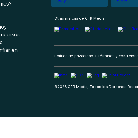
omos?
s
Otras marcas de GFR Media
 hoy
oncursos
io
nfiar en
Política de privacidad
Términos y condicion
©
2026
GFR Media, Todos los Derechos Rese