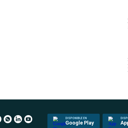
DISPONIBLE EN
DISP
Google Play
Ap