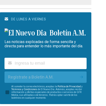
DE LUNES A VIERNES
Boletín A.M.
Las noticias explicadas de forma sencilla y
directa para entender lo más importante del día.
Regístrate a Boletín A.M.
Al someter tu correo electrónico, aceptas la
Política de Privacidad
y
Términos y Condiciones
de El Nuevo Día. Además, aceptas recibir
información u ofertas especiales de productos o servicios de GFR
Media, sus afiliadas o de terceros. Podrás optar salirte de los
boletines en cualquier momento.