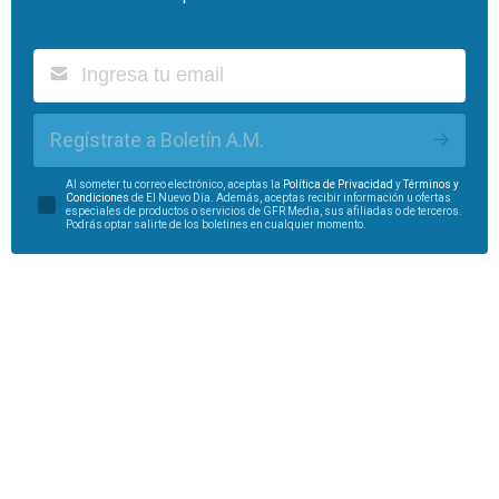
Regístrate a Boletín A.M.
Al someter tu correo electrónico, aceptas la
Política de Privacidad
y
Términos y
Condiciones
de El Nuevo Día. Además, aceptas recibir información u ofertas
especiales de productos o servicios de GFR Media, sus afiliadas o de terceros.
Podrás optar salirte de los boletines en cualquier momento.