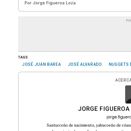
Por
Jorge Figueroa Loza
PU
TAGS
JOSÉ JUAN BAREA
JOSÉ ALVARADO
NUGGETS 
ACERCA
JORGE FIGUEROA
jorge.figue
Santurceño de nacimiento, yabucoeño de crianz