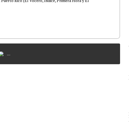
 Puerto Rico (El Vocero, Índice, Primera Hora y El
...