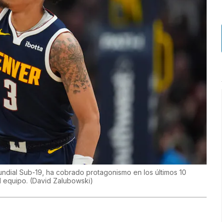
undial Sub-19, ha cobrado protagonismo en los últimos 10
l equipo.
(
David Zalubowski
)