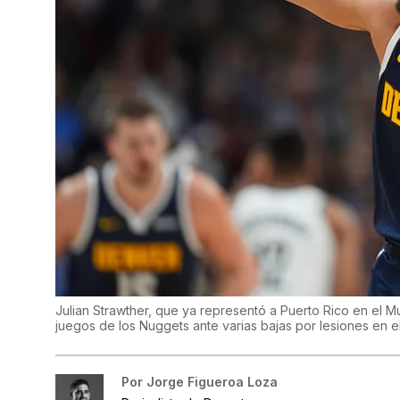
Julian Strawther, que ya representó a Puerto Rico en el M
juegos de los Nuggets ante varias bajas por lesiones en e
Por
Jorge Figueroa Loza