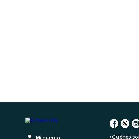
¿Quiénes s
Mi cuenta