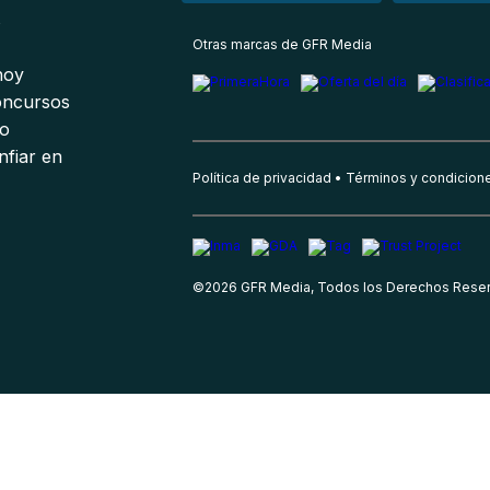
s
Otras marcas de GFR Media
 hoy
oncursos
io
nfiar en
Política de privacidad
Términos y condicion
©
2026
GFR Media, Todos los Derechos Rese