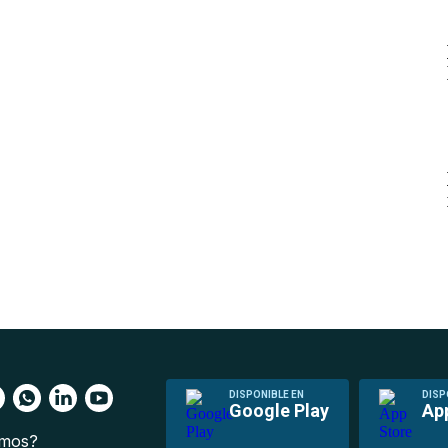
DISPONIBLE EN
DISP
Google Play
Ap
omos?