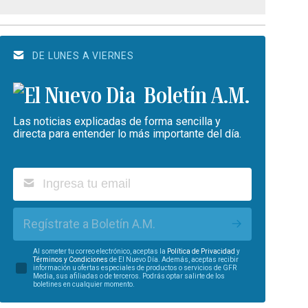
DE LUNES A VIERNES
Boletín A.M.
Las noticias explicadas de forma sencilla y
directa para entender lo más importante del día.
Regístrate a Boletín A.M.
Al someter tu correo electrónico, aceptas la
Política de Privacidad
y
Términos y Condiciones
de El Nuevo Día. Además, aceptas recibir
información u ofertas especiales de productos o servicios de GFR
Media, sus afiliadas o de terceros. Podrás optar salirte de los
boletines en cualquier momento.