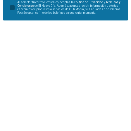
Al someter tu correo electrónico, aceptas la
Política de Privacidad
y
Términos y
Condiciones
de El Nuevo Día. Además, aceptas recibir información u ofertas
especiales de productos o servicios de GFR Media, sus afiliadas o de terceros.
Podrás optar salirte de los boletines en cualquier momento.