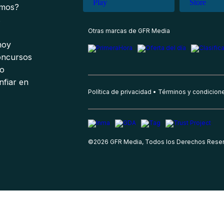
omos?
s
Otras marcas de GFR Media
 hoy
oncursos
io
nfiar en
Política de privacidad
Términos y condicion
©
2026
GFR Media, Todos los Derechos Rese