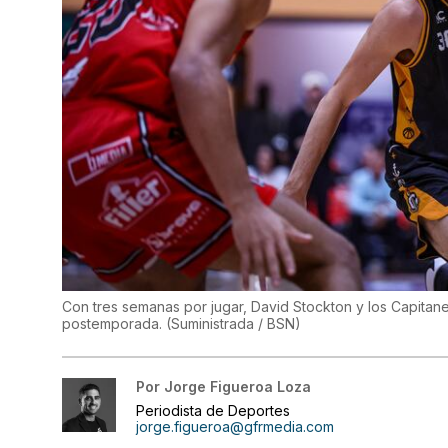
Con tres semanas por jugar, David Stockton y los Capitane
postemporada.
(
Suministrada / BSN
)
Por
Jorge Figueroa Loza
Periodista de Deportes
jorge.figueroa@gfrmedia.com