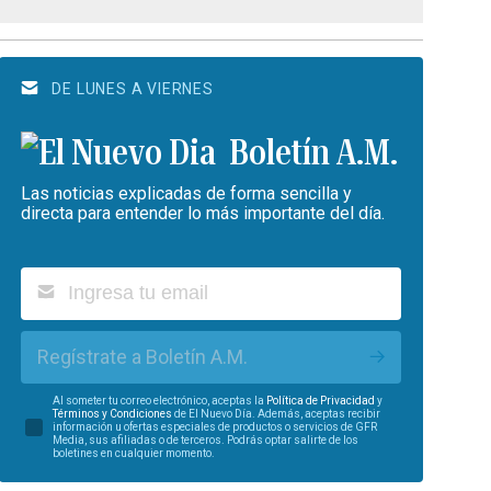
DE LUNES A VIERNES
Boletín A.M.
Las noticias explicadas de forma sencilla y
directa para entender lo más importante del día.
Regístrate a Boletín A.M.
Al someter tu correo electrónico, aceptas la
Política de Privacidad
y
Términos y Condiciones
de El Nuevo Día. Además, aceptas recibir
información u ofertas especiales de productos o servicios de GFR
Media, sus afiliadas o de terceros. Podrás optar salirte de los
boletines en cualquier momento.