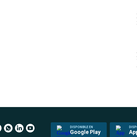
DISPONIBLE EN
DISP
Google Play
Ap