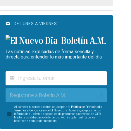
DE LUNES A VIERNES
Boletín A.M.
Las noticias explicadas de forma sencilla y
directa para entender lo más importante del día.
Regístrate a Boletín A.M.
Al someter tu correo electrónico, aceptas la
Política de Privacidad
y
Términos y Condiciones
de El Nuevo Día. Además, aceptas recibir
información u ofertas especiales de productos o servicios de GFR
Media, sus afiliadas o de terceros. Podrás optar salirte de los
boletines en cualquier momento.