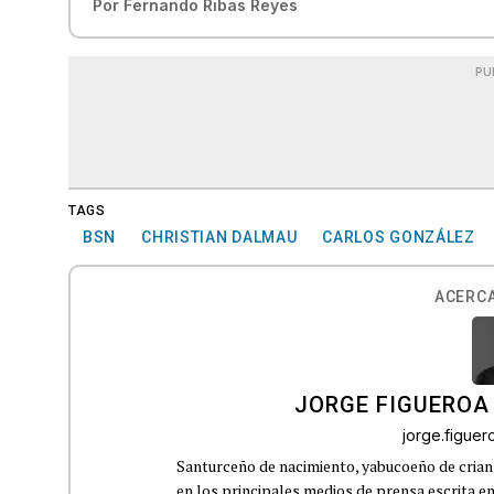
Por
Fernando Ribas Reyes
PU
TAGS
BSN
CHRISTIAN DALMAU
CARLOS GONZÁLEZ
ACERCA
JORGE FIGUEROA
jorge.figue
Santurceño de nacimiento, yabucoeño de crianz
en los principales medios de prensa escrita en