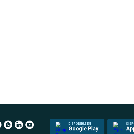
DISPONIBLE EN
DISP
Google Play
Ap