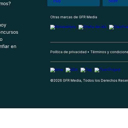
omos?
s
Otras marcas de GFR Media
 hoy
oncursos
io
nfiar en
Política de privacidad
Términos y condicion
©
2026
GFR Media, Todos los Derechos Rese