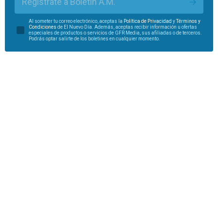
Regístrate a Boletín A.M.
Al someter tu correo electrónico, aceptas la
Política de Privacidad
y
Términos y
Condiciones
de El Nuevo Día. Además, aceptas recibir información u ofertas
especiales de productos o servicios de GFR Media, sus afiliadas o de terceros.
Podrás optar salirte de los boletines en cualquier momento.