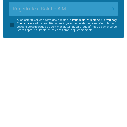
Regístrate a Boletín A.M.
Al someter tu correo electrónico, aceptas la
Política de Privacidad
y
Términos y
Condiciones
de El Nuevo Día. Además, aceptas recibir información u ofertas
especiales de productos o servicios de GFR Media, sus afiliadas o de terceros.
Podrás optar salirte de los boletines en cualquier momento.