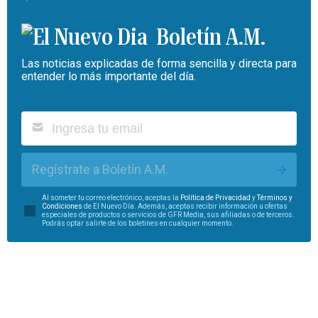
Boletín A.M.
Las noticias explicadas de forma sencilla y directa para
entender lo más importante del día.
Regístrate a Boletín A.M.
Al someter tu correo electrónico, aceptas la
Política de Privacidad
y
Términos y
Condiciones
de El Nuevo Día. Además, aceptas recibir información u ofertas
especiales de productos o servicios de GFR Media, sus afiliadas o de terceros.
Podrás optar salirte de los boletines en cualquier momento.