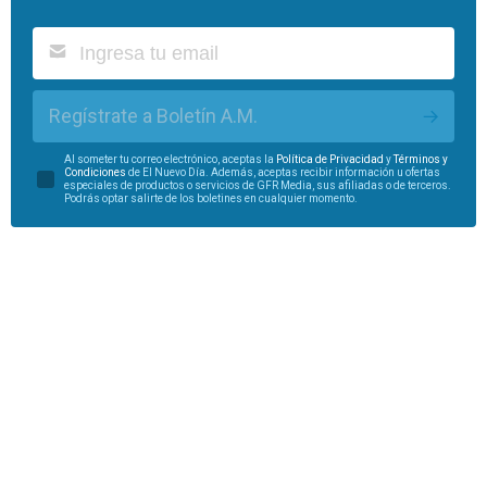
Regístrate a Boletín A.M.
Al someter tu correo electrónico, aceptas la
Política de Privacidad
y
Términos y
Condiciones
de El Nuevo Día. Además, aceptas recibir información u ofertas
especiales de productos o servicios de GFR Media, sus afiliadas o de terceros.
Podrás optar salirte de los boletines en cualquier momento.