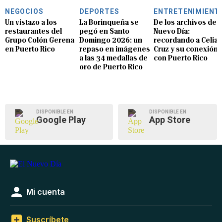
NEGOCIOS
DEPORTES
ENTRETENIMIENT
Un vistazo a los
La Borinqueña se
De los archivos de E
restaurantes del
pegó en Santo
Nuevo Día:
Grupo Colón Gerena
Domingo 2026: un
recordando a Celia
en Puerto Rico
repaso en imágenes
Cruz y su conexión
a las 34 medallas de
con Puerto Rico
oro de Puerto Rico
DISPONIBLE EN
DISPONIBLE EN
Google Play
App Store
Mi cuenta
Suscríbete