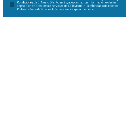
Condiciones
de El Nuevo Día. Además, aceptas recibir información u ofertas
especiales de productos o servicios de GFR Media, sus afiliadas o de terceros.
Podrás optar salirte de los boletines en cualquier momento.