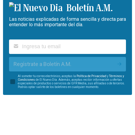
Boletín A.M.
Las noticias explicadas de forma sencilla y directa para
entender lo más importante del día.
Regístrate a Boletín A.M.
Al someter tu correo electrónico, aceptas la
Política de Privacidad
y
Términos y
Condiciones
de El Nuevo Día. Además, aceptas recibir información u ofertas
especiales de productos o servicios de GFR Media, sus afiliadas o de terceros.
Podrás optar salirte de los boletines en cualquier momento.