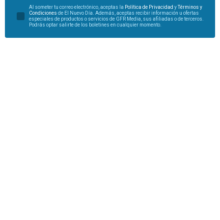
Al someter tu correo electrónico, aceptas la
Política de Privacidad
y
Términos y
Condiciones
de El Nuevo Día. Además, aceptas recibir información u ofertas
especiales de productos o servicios de GFR Media, sus afiliadas o de terceros.
Podrás optar salirte de los boletines en cualquier momento.