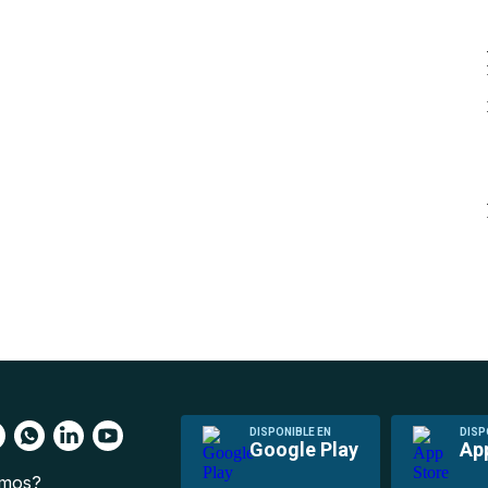
DISPONIBLE EN
DISP
Google Play
Ap
omos?