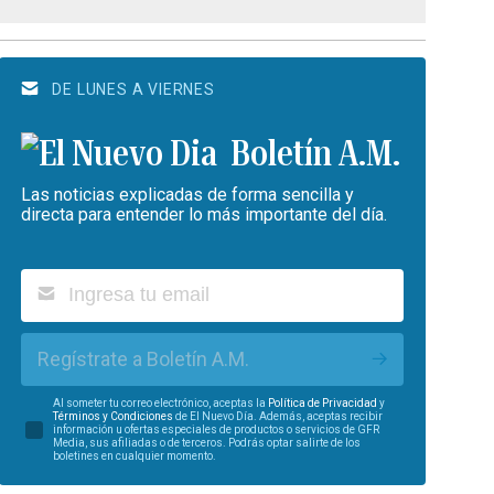
DE LUNES A VIERNES
Boletín A.M.
Las noticias explicadas de forma sencilla y
directa para entender lo más importante del día.
Regístrate a Boletín A.M.
Al someter tu correo electrónico, aceptas la
Política de Privacidad
y
Términos y Condiciones
de El Nuevo Día. Además, aceptas recibir
información u ofertas especiales de productos o servicios de GFR
Media, sus afiliadas o de terceros. Podrás optar salirte de los
boletines en cualquier momento.