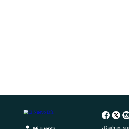
¿Quiénes s
Mi cuenta