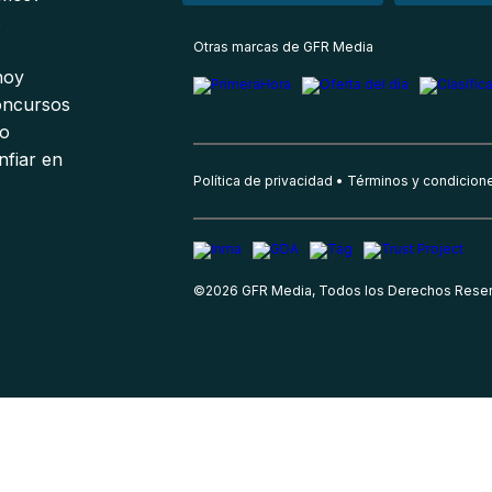
s
Otras marcas de GFR Media
 hoy
oncursos
io
nfiar en
Política de privacidad
Términos y condicion
©
2026
GFR Media, Todos los Derechos Rese