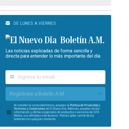
DE LUNES A VIERNES
Boletín A.M.
Las noticias explicadas de forma sencilla y
directa para entender lo más importante del día.
Regístrate a Boletín A.M.
Al someter tu correo electrónico, aceptas la
Política de Privacidad
y
Términos y Condiciones
de El Nuevo Día. Además, aceptas recibir
información u ofertas especiales de productos o servicios de GFR
Media, sus afiliadas o de terceros. Podrás optar salirte de los
boletines en cualquier momento.