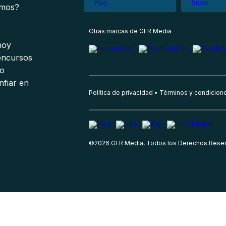
omos?
s
Otras marcas de GFR Media
 hoy
oncursos
io
nfiar en
Política de privacidad
Términos y condicion
©
2026
GFR Media, Todos los Derechos Rese