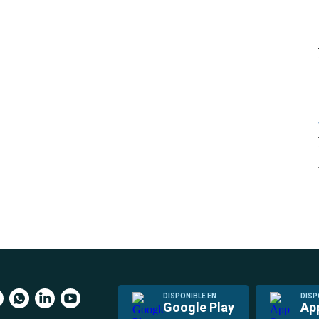
DISPONIBLE EN
DISP
Google Play
Ap