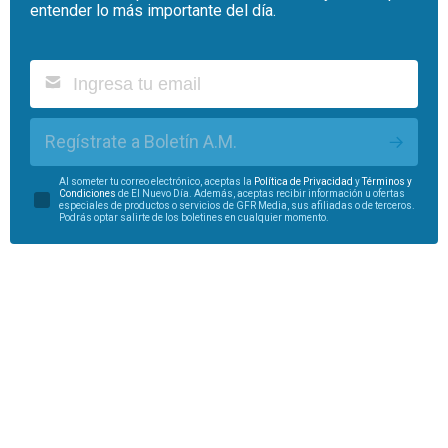
entender lo más importante del día.
Regístrate a Boletín A.M.
Al someter tu correo electrónico, aceptas la
Política de Privacidad
y
Términos y
Condiciones
de El Nuevo Día. Además, aceptas recibir información u ofertas
especiales de productos o servicios de GFR Media, sus afiliadas o de terceros.
Podrás optar salirte de los boletines en cualquier momento.