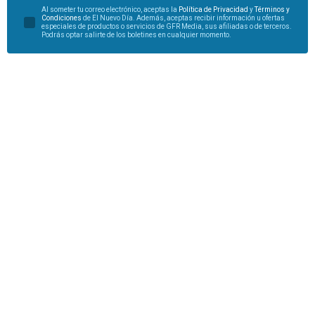
Al someter tu correo electrónico, aceptas la
Política de Privacidad
y
Términos y
Condiciones
de El Nuevo Día. Además, aceptas recibir información u ofertas
especiales de productos o servicios de GFR Media, sus afiliadas o de terceros.
Podrás optar salirte de los boletines en cualquier momento.