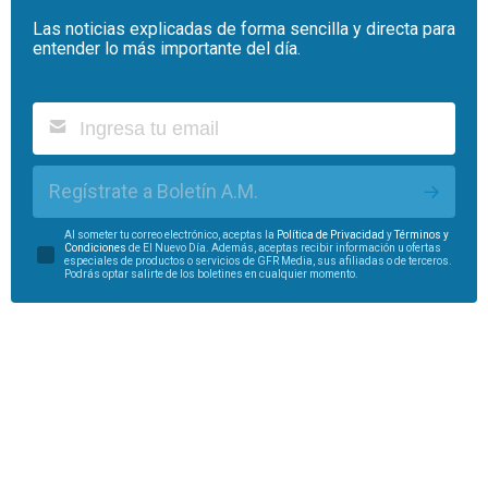
Las noticias explicadas de forma sencilla y directa para
entender lo más importante del día.
Regístrate a Boletín A.M.
Al someter tu correo electrónico, aceptas la
Política de Privacidad
y
Términos y
Condiciones
de El Nuevo Día. Además, aceptas recibir información u ofertas
especiales de productos o servicios de GFR Media, sus afiliadas o de terceros.
Podrás optar salirte de los boletines en cualquier momento.