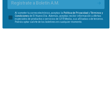
Regístrate a Boletín A.M.
Al someter tu correo electrónico, aceptas la
Política de Privacidad
y
Términos y
Condiciones
de El Nuevo Día. Además, aceptas recibir información u ofertas
especiales de productos o servicios de GFR Media, sus afiliadas o de terceros.
Podrás optar salirte de los boletines en cualquier momento.