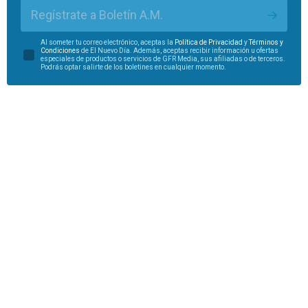
Regístrate a Boletín A.M.
Al someter tu correo electrónico, aceptas la
Política de Privacidad
y
Términos y
Condiciones
de El Nuevo Día. Además, aceptas recibir información u ofertas
especiales de productos o servicios de GFR Media, sus afiliadas o de terceros.
Podrás optar salirte de los boletines en cualquier momento.