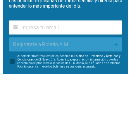
Las noticias explicadas de forma sencilla y directa para
entender lo más importante del día.
Regístrate a Boletín A.M.
Al someter tu correo electrónico, aceptas la
Política de Privacidad
y
Términos y
Condiciones
de El Nuevo Día. Además, aceptas recibir información u ofertas
especiales de productos o servicios de GFR Media, sus afiliadas o de terceros.
Podrás optar salirte de los boletines en cualquier momento.