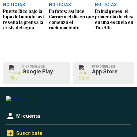
NOTICIAS
NOTICIAS
NOTICIAS
Puerto Rico bajo la
En fotos: así luce
En imágenes: el
lupa del mundo: así
Carraízo el día en que
primer día de clase
reseña la prensa la
comenzó el
en una escuela en
crisis del agua
racionamiento
Toa Alta
DISPONIBLE EN
DISPONIBLE EN
Google Play
App Store
Mi cuenta
Suscríbete