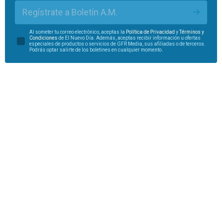
Regístrate a Boletín A.M.
Al someter tu correo electrónico, aceptas la
Política de Privacidad
y
Términos y
Condiciones
de El Nuevo Día. Además, aceptas recibir información u ofertas
especiales de productos o servicios de GFR Media, sus afiliadas o de terceros.
Podrás optar salirte de los boletines en cualquier momento.