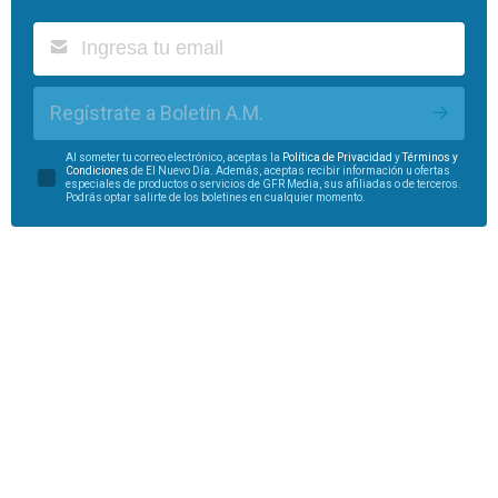
Regístrate a Boletín A.M.
Al someter tu correo electrónico, aceptas la
Política de Privacidad
y
Términos y
Condiciones
de El Nuevo Día. Además, aceptas recibir información u ofertas
especiales de productos o servicios de GFR Media, sus afiliadas o de terceros.
Podrás optar salirte de los boletines en cualquier momento.