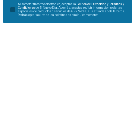
Al someter tu correo electrónico, aceptas la
Política de Privacidad
y
Términos y
Condiciones
de El Nuevo Día. Además, aceptas recibir información u ofertas
especiales de productos o servicios de GFR Media, sus afiliadas o de terceros.
Podrás optar salirte de los boletines en cualquier momento.