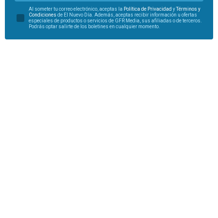
Al someter tu correo electrónico, aceptas la
Política de Privacidad
y
Términos y
Condiciones
de El Nuevo Día. Además, aceptas recibir información u ofertas
especiales de productos o servicios de GFR Media, sus afiliadas o de terceros.
Podrás optar salirte de los boletines en cualquier momento.