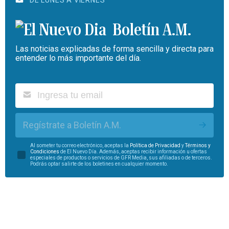
Boletín A.M.
Las noticias explicadas de forma sencilla y directa para
entender lo más importante del día.
Regístrate a Boletín A.M.
Al someter tu correo electrónico, aceptas la
Política de Privacidad
y
Términos y
Condiciones
de El Nuevo Día. Además, aceptas recibir información u ofertas
especiales de productos o servicios de GFR Media, sus afiliadas o de terceros.
Podrás optar salirte de los boletines en cualquier momento.