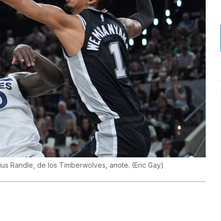
ius Randle, de los Timberwolves, anote.
(
Eric Gay
)