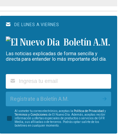
DE LUNES A VIERNES
Boletín A.M.
Las noticias explicadas de forma sencilla y
directa para entender lo más importante del día.
Regístrate a Boletín A.M.
Al someter tu correo electrónico, aceptas la
Política de Privacidad
y
Términos y Condiciones
de El Nuevo Día. Además, aceptas recibir
información u ofertas especiales de productos o servicios de GFR
Media, sus afiliadas o de terceros. Podrás optar salirte de los
boletines en cualquier momento.