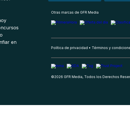
s
Otras marcas de GFR Media
 hoy
oncursos
io
nfiar en
Política de privacidad
Términos y condicion
©
2026
GFR Media, Todos los Derechos Rese