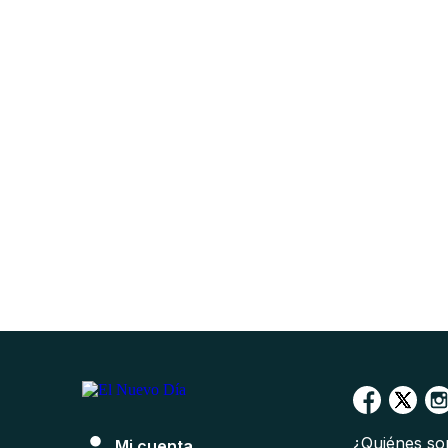
¿Quiénes s
Mi cuenta