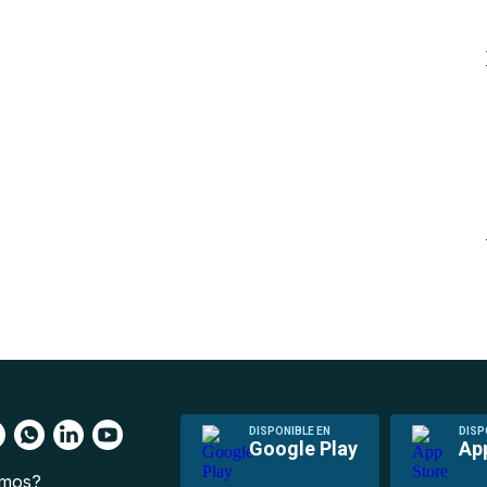
DISPONIBLE EN
DISP
Google Play
Ap
omos?