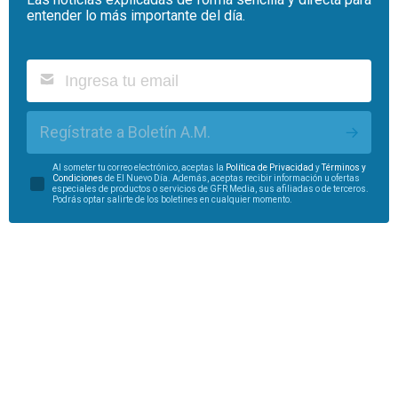
entender lo más importante del día.
Regístrate a Boletín A.M.
Al someter tu correo electrónico, aceptas la
Política de Privacidad
y
Términos y
Condiciones
de El Nuevo Día. Además, aceptas recibir información u ofertas
especiales de productos o servicios de GFR Media, sus afiliadas o de terceros.
Podrás optar salirte de los boletines en cualquier momento.