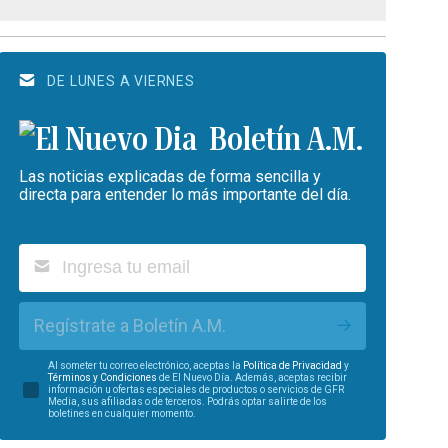
DE LUNES A VIERNES
Boletín A.M.
Las noticias explicadas de forma sencilla y
directa para entender lo más importante del día.
Regístrate a Boletín A.M.
Al someter tu correo electrónico, aceptas la
Política de Privacidad
y
Términos y Condiciones
de El Nuevo Día. Además, aceptas recibir
información u ofertas especiales de productos o servicios de GFR
Media, sus afiliadas o de terceros. Podrás optar salirte de los
boletines en cualquier momento.