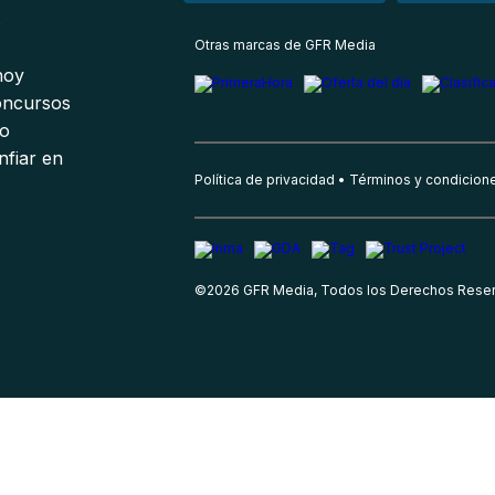
s
Otras marcas de GFR Media
 hoy
oncursos
io
nfiar en
Política de privacidad
Términos y condicion
©
2026
GFR Media, Todos los Derechos Rese