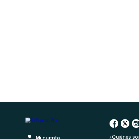
¿Quiénes s
Mi cuenta