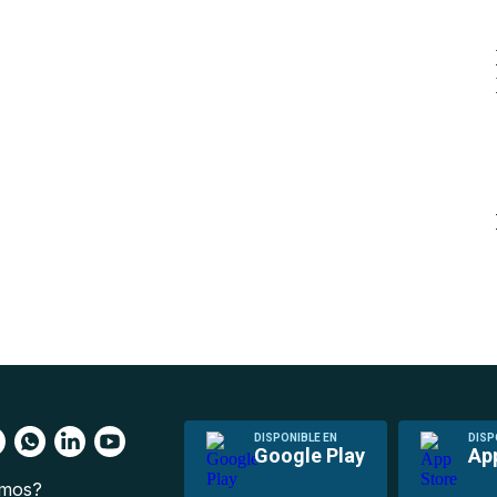
DISPONIBLE EN
DISP
Google Play
Ap
omos?