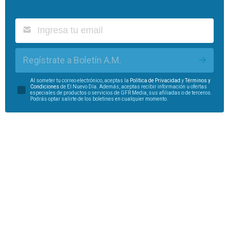
Regístrate a Boletín A.M.
Al someter tu correo electrónico, aceptas la
Política de Privacidad
y
Términos y
Condiciones
de El Nuevo Día. Además, aceptas recibir información u ofertas
especiales de productos o servicios de GFR Media, sus afiliadas o de terceros.
Podrás optar salirte de los boletines en cualquier momento.