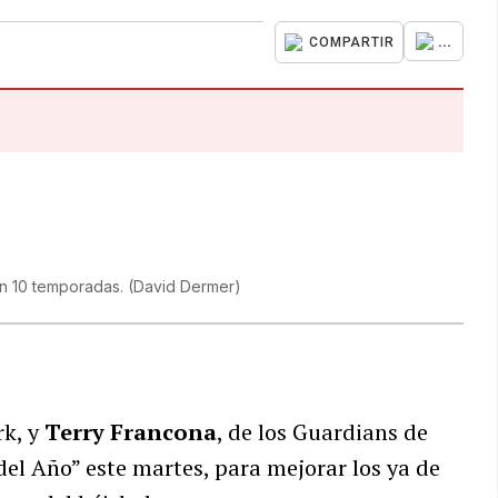
...
COMPARTIR
en 10 temporadas.
(
David Dermer
)
rk, y
Terry Francona
, de los Guardians de
el Año” este martes, para mejorar los ya de