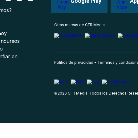
Google Play
Ap
omos?
s
Otras marcas de GFR Media
 hoy
oncursos
io
nfiar en
Política de privacidad
Términos y condicion
©
2026
GFR Media, Todos los Derechos Rese