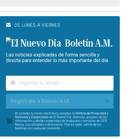
DE LUNES A VIERNES
Boletín A.M.
Las noticias explicadas de forma sencilla y
directa para entender lo más importante del día.
Regístrate a Boletín A.M.
Al someter tu correo electrónico, aceptas la
Política de Privacidad
y
Términos y Condiciones
de El Nuevo Día. Además, aceptas recibir
información u ofertas especiales de productos o servicios de GFR
Media, sus afiliadas o de terceros. Podrás optar salirte de los
boletines en cualquier momento.