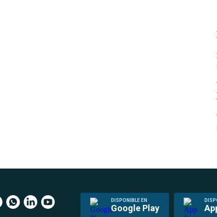
DISPONIBLE EN
DISP
Google Play
Ap