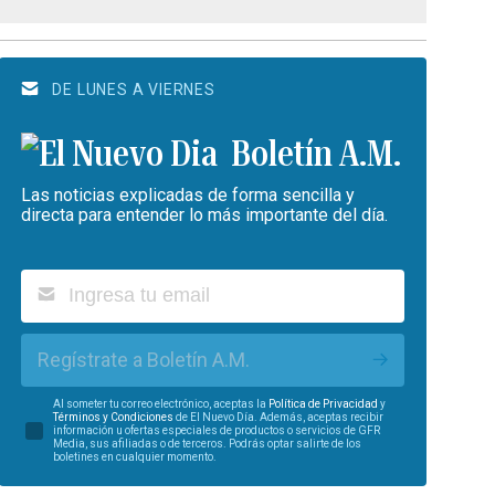
DE LUNES A VIERNES
Boletín A.M.
Las noticias explicadas de forma sencilla y
directa para entender lo más importante del día.
Regístrate a Boletín A.M.
Al someter tu correo electrónico, aceptas la
Política de Privacidad
y
Términos y Condiciones
de El Nuevo Día. Además, aceptas recibir
información u ofertas especiales de productos o servicios de GFR
Media, sus afiliadas o de terceros. Podrás optar salirte de los
boletines en cualquier momento.