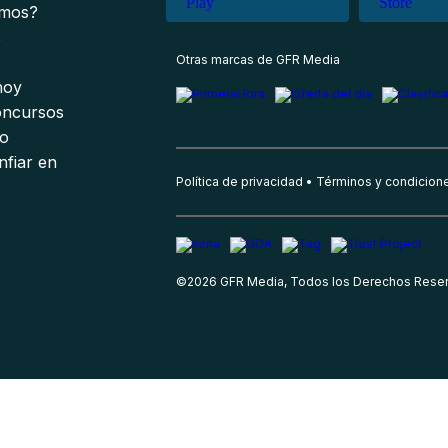
omos?
s
Otras marcas de GFR Media
 hoy
oncursos
io
nfiar en
Política de privacidad
Términos y condicion
©
2026
GFR Media, Todos los Derechos Rese