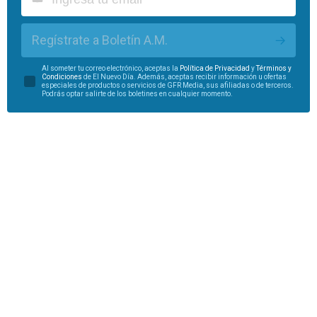
Regístrate a Boletín A.M.
Al someter tu correo electrónico, aceptas la
Política de Privacidad
y
Términos y
Condiciones
de El Nuevo Día. Además, aceptas recibir información u ofertas
especiales de productos o servicios de GFR Media, sus afiliadas o de terceros.
Podrás optar salirte de los boletines en cualquier momento.