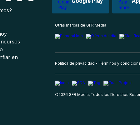
Google Play
Ap
omos?
s
Otras marcas de GFR Media
 hoy
oncursos
io
nfiar en
Política de privacidad
Términos y condicion
©
2026
GFR Media, Todos los Derechos Rese