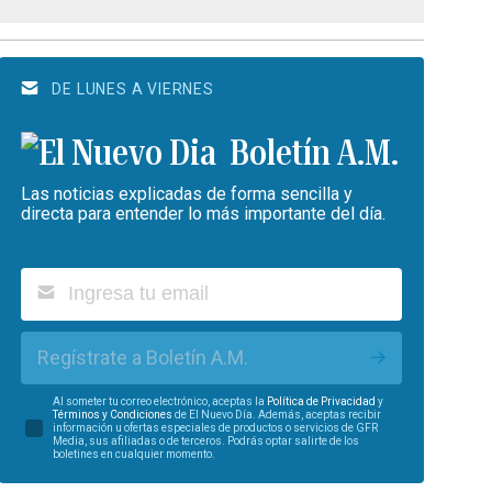
DE LUNES A VIERNES
Boletín A.M.
Las noticias explicadas de forma sencilla y
directa para entender lo más importante del día.
Regístrate a Boletín A.M.
Al someter tu correo electrónico, aceptas la
Política de Privacidad
y
Términos y Condiciones
de El Nuevo Día. Además, aceptas recibir
información u ofertas especiales de productos o servicios de GFR
Media, sus afiliadas o de terceros. Podrás optar salirte de los
boletines en cualquier momento.