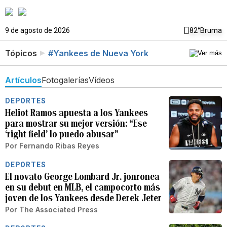
9 de agosto de 2026
82°
Bruma
Tópicos
#Yankees de Nueva York
Artículos
Fotogalerías
Vídeos
DEPORTES
Heliot Ramos apuesta a los Yankees
para mostrar su mejor versión: “Ese
‘right field’ lo puedo abusar”
Por
Fernando Ribas Reyes
DEPORTES
El novato George Lombard Jr. jonronea
en su debut en MLB, el campocorto más
joven de los Yankees desde Derek Jeter
Por
The Associated Press