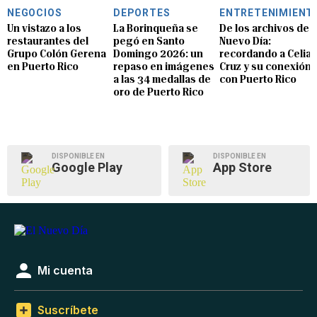
NEGOCIOS
DEPORTES
ENTRETENIMIENT
Un vistazo a los
La Borinqueña se
De los archivos de E
restaurantes del
pegó en Santo
Nuevo Día:
Grupo Colón Gerena
Domingo 2026: un
recordando a Celia
en Puerto Rico
repaso en imágenes
Cruz y su conexión
a las 34 medallas de
con Puerto Rico
oro de Puerto Rico
DISPONIBLE EN
DISPONIBLE EN
Google Play
App Store
Mi cuenta
Suscríbete