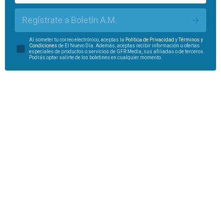
Regístrate a Boletín A.M.
Al someter tu correo electrónico, aceptas la
Política de Privacidad
y
Términos y
Condiciones
de El Nuevo Día. Además, aceptas recibir información u ofertas
especiales de productos o servicios de GFR Media, sus afiliadas o de terceros.
Podrás optar salirte de los boletines en cualquier momento.