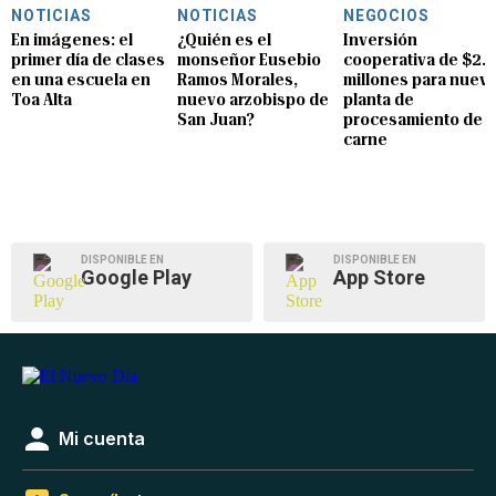
NOTICIAS
NOTICIAS
NEGOCIOS
En imágenes: el
¿Quién es el
Inversión
primer día de clases
monseñor Eusebio
cooperativa de $2.8
en una escuela en
Ramos Morales,
millones para nuev
Toa Alta
nuevo arzobispo de
planta de
San Juan?
procesamiento de
carne
DISPONIBLE EN
DISPONIBLE EN
Google Play
App Store
Mi cuenta